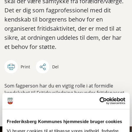
skal der være samtykke fra forældre/værge.
Det er dig som fagprofessionel med dit
kendskab til borgerens behov for en
organiseret fritidsaktivitet, der er med til at
sikre, at ordningen uddeles til dem, der har
et behov for støtte.
Print
Del
Som fagperson har du en vigtig rolle i at formidle
kendskabet til Fritidsvejledning herunder fritidspasset
til de børn, unge og familier, som du er i kontakt med
samt at være undersøgende på behovet og ønsker
forinden kontakten med os.
Frederiksberg Kommunes hjemmeside bruger cookies
Vi bruger cookies til at tilpasse vores indhold, forbedre